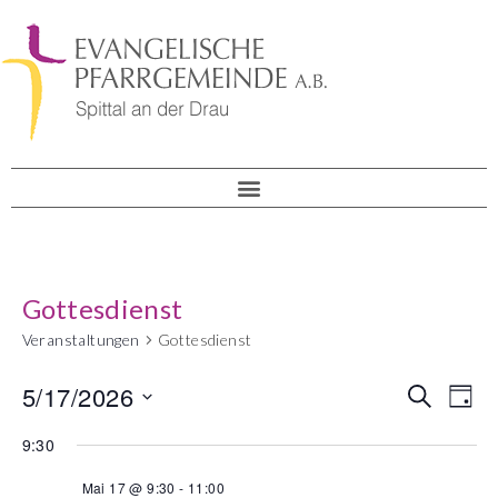
Gottesdienst
Veranstaltungen
Gottesdienst
Veranst
5/17/2026
Ver
Suche
Tag
Suche
Datum
Ans
wählen.
9:30
und
Nav
Ansicht
Mai 17 @ 9:30
-
11:00